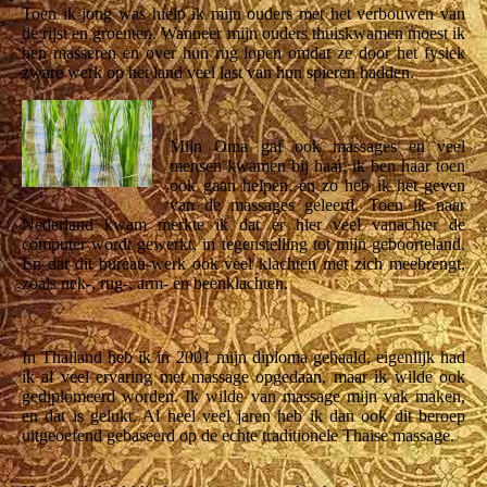
Toen ik jong was hielp ik mijn ouders met het verbouwen van
de rijst en groenten. Wanneer mijn ouders thuiskwamen moest ik
hen masseren en over hun rug lopen omdat ze door het fysiek
zware werk op het land veel last van hun spieren hadden.
Mijn Oma gaf ook massages en veel
mensen kwamen bij haar, ik ben haar toen
ook gaan helpen, en zo heb ik het geven
van de massages geleerd. Toen ik naar
Nederland kwam merkte ik dat er hier veel vanachter de
computer wordt gewerkt, in tegenstelling tot mijn geboorteland.
En dat dit bureau-werk ook veel klachten met zich meebrengt,
zoals nek-, rug-, arm- en beenklachten.
In Thailand heb ik in 2001 mijn diploma gehaald, eigenlijk had
ik al veel ervaring met massage opgedaan, maar ik wilde ook
gediplomeerd worden. Ik wilde van massage mijn vak maken,
en dat is gelukt. Al heel veel jaren heb ik dan ook dit beroep
uitgeoefend gebaseerd op de echte traditionele Thaise massage.